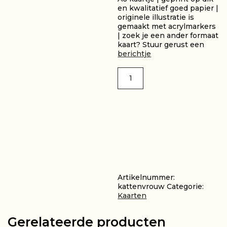
en kwalitatief goed papier |
originele illustratie is
gemaakt met acrylmarkers
| zoek je een ander formaat
kaart? Stuur gerust een
berichtje
Kaart
-
kattenvrouw
aantal
TOEVOEGEN
AAN
WINKELWAGEN
Artikelnummer:
kattenvrouw
Categorie:
Kaarten
Gerelateerde producten