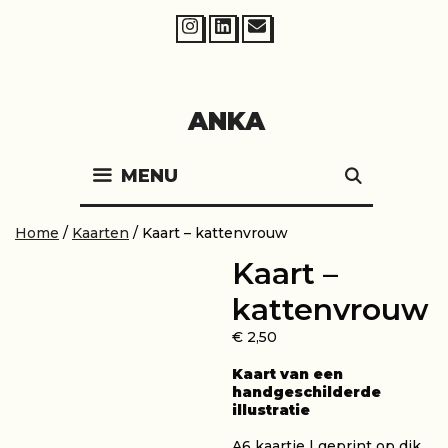
Skip
to
content
ANKA
MENU
SEARCH
Home
/
Kaarten
/ Kaart – kattenvrouw
Kaart –
kattenvrouw
€
2,50
Kaart van een
handgeschilderde
illustratie
A6 kaartje | geprint op dik