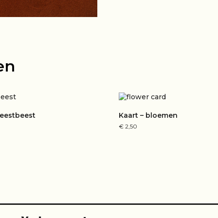
en
feestbeest
Kaart – bloemen
€
2,50