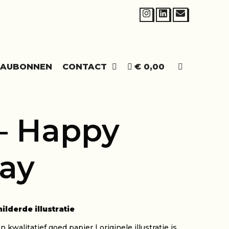
SEARCH
EAUBONNEN
CONTACT
€ 0,00
– Happy
day
lderde illustratie
n kwalitatief goed papier | originele illustratie is