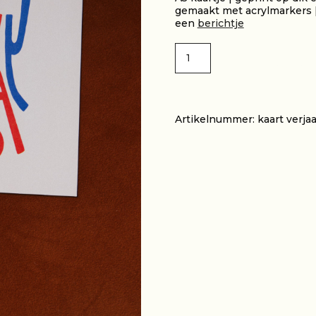
gemaakt met acrylmarkers |
een
berichtje
Kaart
TOEVOEG
-
Happy
Birthday
aantal
Artikelnummer:
kaart verja