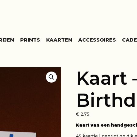
RIJEN
PRINTS
KAARTEN
ACCESSOIRES
CAD
Kaart 
Birth
€
2,75
Kaart van een handgeschi
A5 kaartje | geprint op dik e