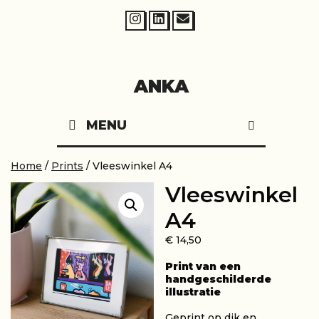
Skip
to
content
ANKA
MENU
SEARCH
Home
/
Prints
/ Vleeswinkel A4
Vleeswinkel
A4
€
14,50
Print van een
handgeschilderde
illustratie
Geprint op dik en