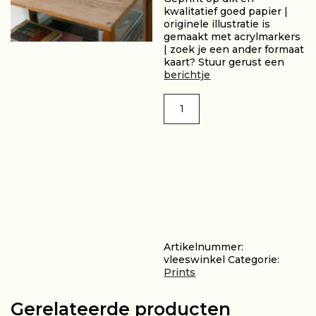
kwalitatief goed papier |
originele illustratie is
gemaakt met acrylmarkers
| zoek je een ander formaat
kaart? Stuur gerust een
berichtje
Vleeswinkel
A4
aantal
TOEVOEGEN
AAN
WINKELWAGEN
Artikelnummer:
vleeswinkel
Categorie:
Prints
Gerelateerde producten