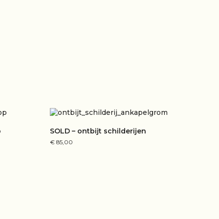
p
SOLD – ontbijt schilderijen
€
85,00
LEES VERDER