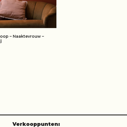
 koop – Naaktevrouw –
j
ES VERDER
Verkooppunten: