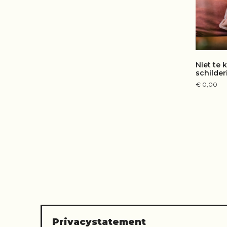
Niet te
schilderi
€
0,00
LE
Privacystatement