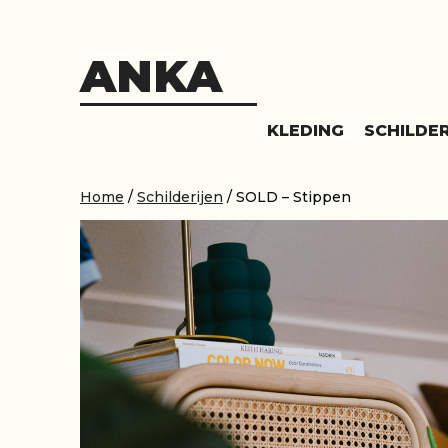
Skip
to
content
ANKA
KLEDING
SCHILDER
Home
/
Schilderijen
/ SOLD – Stippen