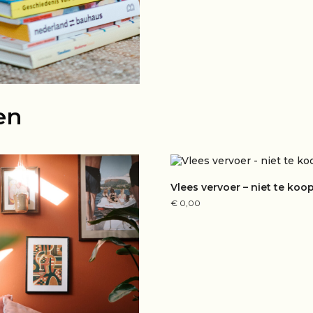
en
Vlees vervoer – niet te koo
€
0,00
LEES VERDER