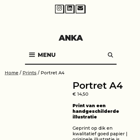
Skip
to
content
ANKA
MENU
SEARCH
Home
/
Prints
/ Portret A4
Portret A4
€
14,50
Print van een
handgeschilderde
illustratie
Geprint op dik en
kwalitatief goed papier |
originele illustratie is