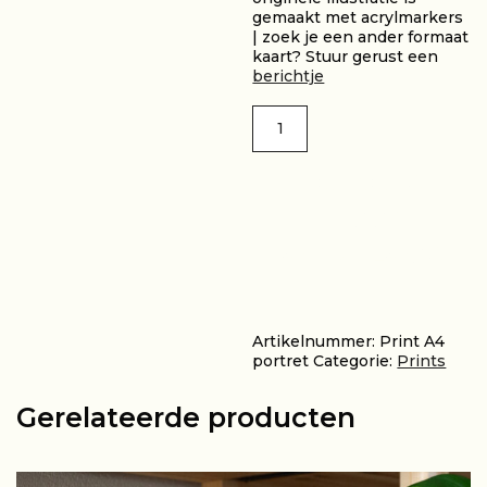
gemaakt met acrylmarkers
| zoek je een ander formaat
kaart? Stuur gerust een
berichtje
Portret
A4
aantal
TOEVOEGEN
AAN
WINKELWAGEN
Artikelnummer:
Print A4
portret
Categorie:
Prints
Gerelateerde producten