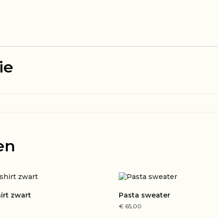
ie
en
irt zwart
Pasta sweater
€
65,00
Dit