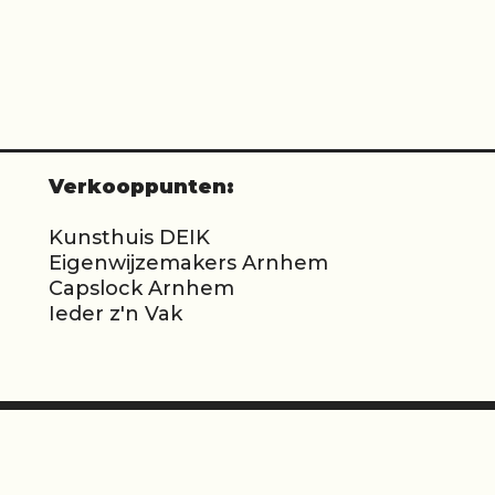
product
heeft
e
meerdere
.
variaties.
Deze
optie
kan
n
gekozen
worden
Verkooppunten:
op
de
Kunsthuis
DEIK
pagina
productpagina
Eigenwijzemakers Arnhem
Capslock Arnhem
Ieder z'n Vak