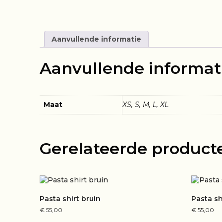
Aanvullende informatie
Aanvullende informat
Maat
XS, S, M, L, XL
Gerelateerde product
Pasta shirt bruin
Pasta sh
€
55,00
€
55,00
Dit
Dit