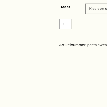
Maat
Pasta
TOEVOEG
shirt
blauw
aantal
Artikelnummer:
pasta swea