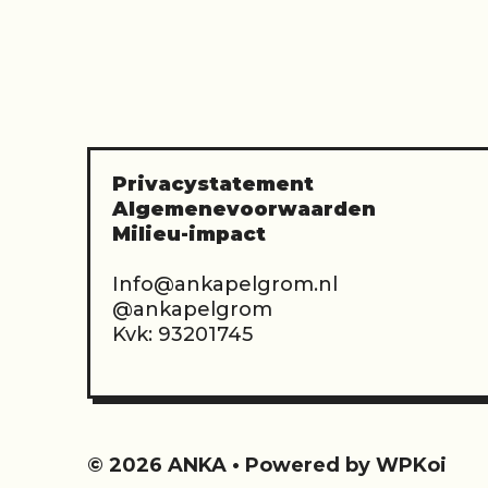
product
product
heeft
heeft
meerdere
meerder
variaties.
variaties
Deze
Deze
optie
optie
kan
kan
gekozen
gekoze
worden
worden
Privacystatement
op
op
Algemenevoorwaarden
de
de
Milieu-impact
productpagina
product
Info@ankapelgrom.nl
@ankapelgrom
Kvk: 93201745
© 2026 ANKA
• Powered by
WPKoi