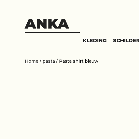
Skip
to
content
ANKA
KLEDING
SCHILDER
Home
/
pasta
/ Pasta shirt blauw